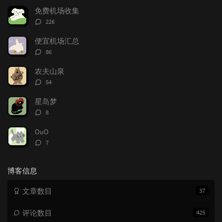
文
评
文
免费机场收集
章
论
章
评
226
论
数：
便宜机场汇总
评
86
论
数：
农夫山泉
评
54
论
数：
星岛梦
评
8
论
数：
OuO
评
7
论
数：
博客信息
文章数目
37
评论数目
425