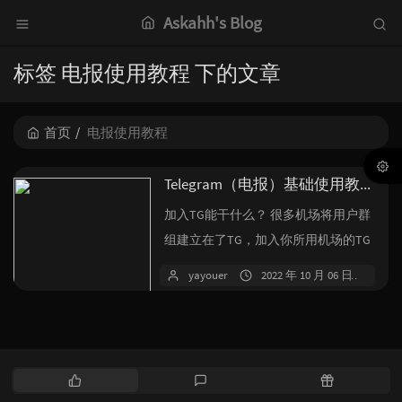
Askahh's Blog
标签 电报使用教程 下的文章
首页
电报使用教程
Telegram（电报）基础使用教程
加入TG能干什么？ 很多机场将用户群
组建立在了TG，加入你所用机场的TG
群组，你可以更快了解机场第一手...
yayouer
2022 年 10 月 06 日
暂
热
最
随
门
新
机