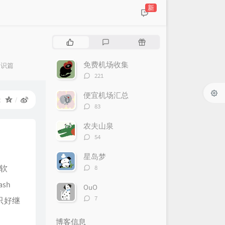
新
热
最
随
门
新
机
文
评
文
免费机场收集
知识篇
章
论
章
评
221
论
数：
便宜机场汇总
：
评
83
论
数：
农夫山泉
评
54
论
数：
星岛梦
评
理软
8
论
sh
数：
OuO
评
7
只好继
论
数：
博客信息