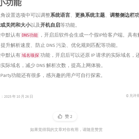
小功能
上角设置选项中可以调整
系统语言
、
更换系统主题
、
调整侧边栏
示或关闭和大小
以及
开机自启
等功能。
栏中默认有
，开启后软件会生成一个假IP给客户端。具有
DNS功能
提升解析速度、防止 DNS 污染、优化规则匹配等功能。
栏中默认有
功能，开启后可以还原 IP 请求的实际域名，还原
域名嗅探
实际域名，减少 DNS 解析次数，提高上网体验。
mo Party功能还有很多，感兴趣的用户可自行探索。
© 允许
025 年 10 月 26 日
赞
2
如果觉得我的文章对你有用，请随意赞赏