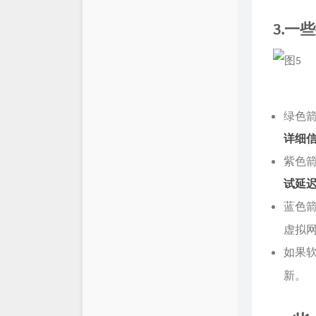
3.一
绿色
详细
紫色
试延
蓝色箭
虚拟
如果
新。