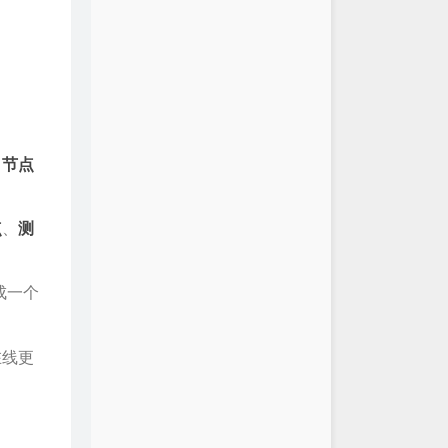
、
节点
点
、
测
成一个
在线更