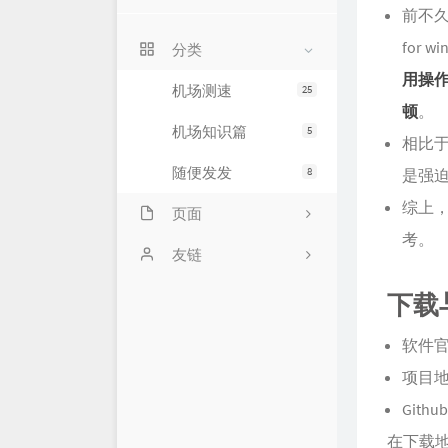
前不久
for 
分类
用操
机场测速
25
顿
。
机场知识篇
5
相比
随便发发
8
是强
综上，
页面
考。
777
友链
机场翻墙软件下载及教程
下载
文章归档
软件
项目
关于
Gith
在下载