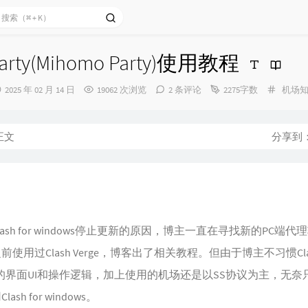
Party(Mihomo Party)使用教程
发
分
2025 年 02 月 14 日
19062 次浏览
2 条评论
2275字数
机场
布
类：
时
间：
正文
分享到
lash for windows停止更新的原因，博主一直在寻找新的PC端代
前使用过Clash Verge，博客出了相关教程。但由于博主不习惯Cla
ge的界面UI和操作逻辑，加上使用的机场还是以SS协议为主，无奈
ash for windows。