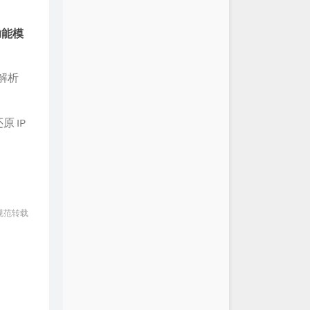
功能模
解析
 IP
规范转载