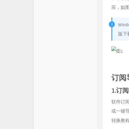
应，如
Wi
版下
订阅
1.订
软件订阅
或一键
转换教