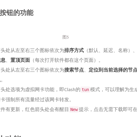
些按钮的功能
图5
箭头处从左至右三个图标依次为
排序方式
（默认、延迟、名称）
信息
、
置顶页面
（每次打开软件都在这个页面）。
箭头处从左至右三个图标依次为
搜索节点
、
定位到当前选择的节
迟
。
头处选项为虚拟网卡功能，即Clash的
模式，可以理解为生
tun
网卡强制所有流量经过该网卡转发。
软件有更新，红色箭头处会有醒目
提示，点击无需下载即可
New