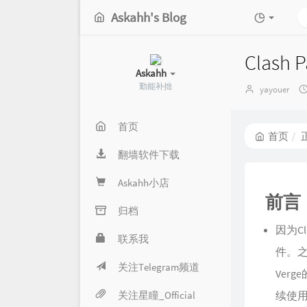
Askahh's Blog
Clash 
Askahh
勤能补拙
博
yayouer
主：
首页
首页
翻墙软件下载
Askahh小店
前言
归档
因为C
联系我
件。之
关注Telegram频道
Ver
关注星瞳_Official
续使用Cl