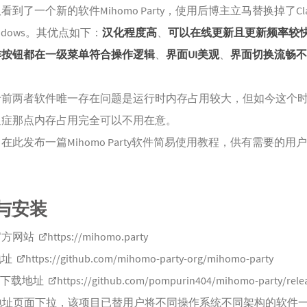
看到了一个新的软件Mihomo Party，使用后博主立马替换掉了Cla
windows。其优点如下：
汉化程度高
、
可以在线更新且更新频率较
作按钮都在一级菜单符合操作逻辑
、
界面UI美观
、
界面切换流畅不
于前两者软件唯一存在问题是运行时内存占用较大，但如今这个
迫症那点内存占用完全可以不用在意。
在此发布一篇Mihomo Party软件简易使用教程，供有需要的用
与安装
官方网站
https://mihomo.party
地址
https://github.com/mihomo-party-org/mihomo-party
ub下载地址
https://github.com/pompurin404/mihomo-party/rele
地址页面下拉，该项目已替用户将不同操作系统不同架构的软件