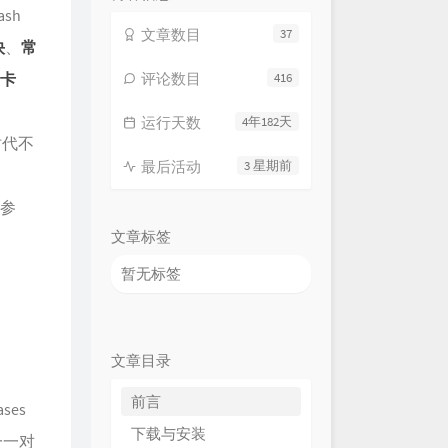
sh
文章数目
37
快
、
常
卡
评论数目
416
运行天数
4年182天
时代不
最后活动
3 星期前
户参
文章标签
暂无标签
文章目录
前言
ases
下载与安装
一一对