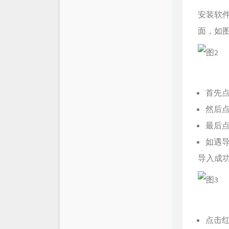
安装软
面，如图
首先
然后
最后
如遇
导入成
点击