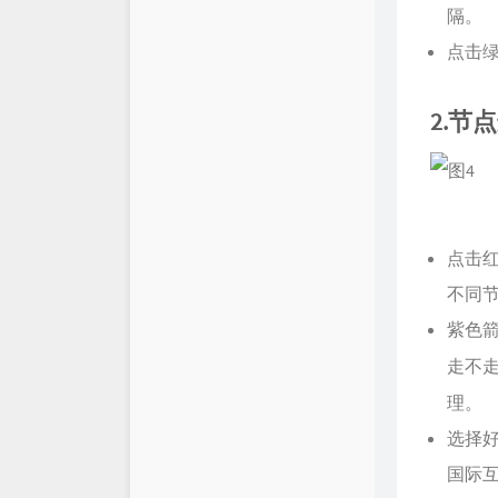
隔。
点击
2.节
点击
不同
紫色
走不
理。
选择
国际