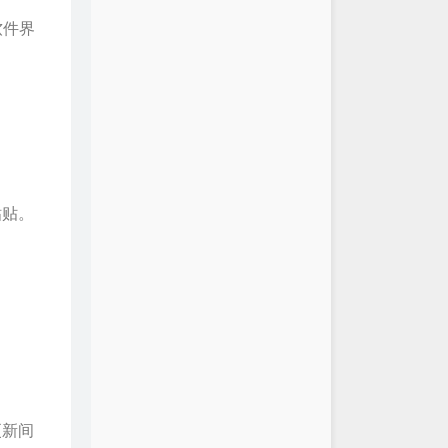
软件界
粘贴。
。
更新间