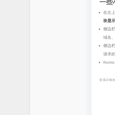
一些
在左
块显
侧边
域名、
侧边
请求的
iho
最后修改：2