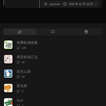
宅IP即家宽，满足对IP要求严格...
yayouer
2025 年 01 月 16 日
54
热
最
随
门
新
机
文
评
文
免费机场收集
章
论
章
评
226
论
数：
便宜机场汇总
评
86
论
数：
农夫山泉
评
54
论
数：
星岛梦
评
8
论
数：
OuO
评
7