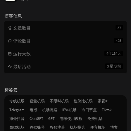
论
数：
博客信息
文章数目
37
评论数目
425
运行天数
4年184天
最后活动
3 星期前
标签云
专线机场
轻量机场
不限时机场
性价比机场
家宽IP
Telegram
电报
机场跑路
IPV6机场
冷门节点
Tiktok
海外抖音
ChatGPT
GPT
电报使用教程
免费机场
白嫖机场
谷歌账号
谷歌注册
机场挑选
便宜机场
博客