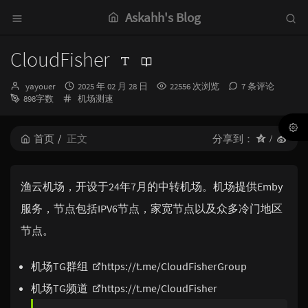
Askahh's Blog
CloudFisher
博
发
yayouer
2025 年 02 月 28 日
22556 次浏览
7 条评论
主：
分
布
898字数
机场测速
类：
时
间：
首页
正文
分享到：
渔云机场，开设于24年7月的中转机场。机场提供Emby
服务，节点包括IPV6节点，家宽节点以及众多冷门地区
节点。
机场TG群组
https://t.me/CloudFisherGroup
机场TG频道
https://t.me/CloudFisher