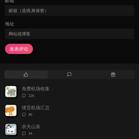
邮箱
地址
发表评论
热
最
随
门
新
机
文
评
文
免费机场收集
章
论
章
评
226
论
数：
便宜机场汇总
评
86
论
数：
农夫山泉
评
54
论