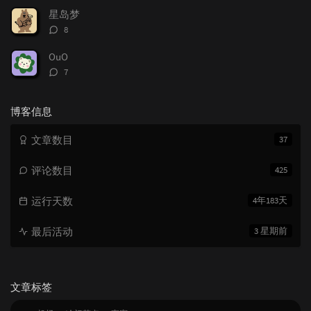
数：
星岛梦
评
8
论
数：
OuO
评
7
论
数：
博客信息
文章数目
37
评论数目
425
运行天数
4年183天
最后活动
3 星期前
文章标签