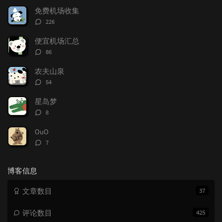
文
评
文
免费机场收集
章
论
章
评
226
论
数：
便宜机场汇总
评
86
论
数：
农夫山泉
评
54
论
数：
星岛梦
评
8
论
数：
OuO
评
7
论
数：
博客信息
文章数目
37
评论数目
425