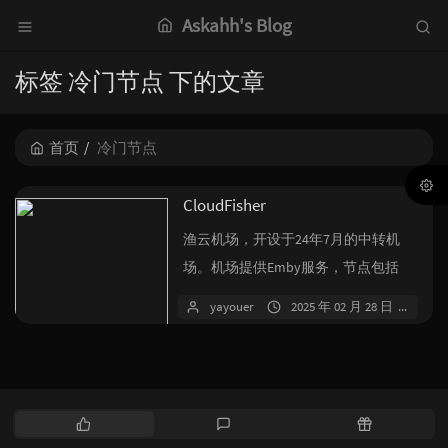
Askahh's Blog
标签 冷门节点 下的文章
首页
冷门节点
CloudFisher
渔云机场，开设于24年7月的中转机
场。机场提供Emby服务，节点包括
IPV6节点，家宽节点以及众多冷门地...
yayouer
2025 年 02 月 28 日
7 
热
最
随
门
新
机