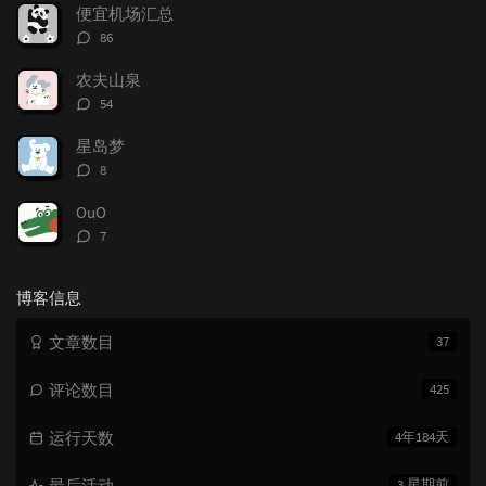
数：
便宜机场汇总
评
86
论
数：
农夫山泉
评
54
论
数：
星岛梦
评
8
论
数：
OuO
评
7
论
数：
博客信息
文章数目
37
评论数目
425
运行天数
4年184天
最后活动
3 星期前