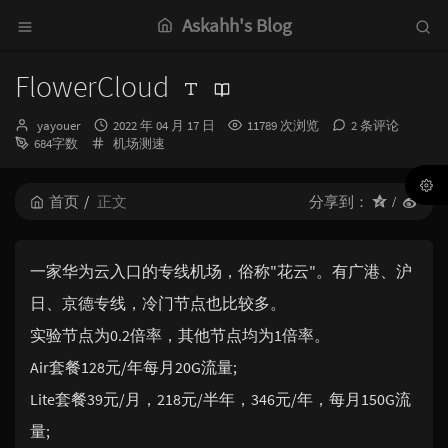
Askahh's Blog
FlowerCloud
博
发
yayouer
2022 年 04 月 17 日
11789 次浏览
2 条评论
主：
分
布
684字数
机场测速
类：
时
间：
首页
正文
分享到：
一家华为云入口的专线机场，俗称"花云"。有广港、沪
日、京德专线，冷门节点也比较多。
实验节点为0.2倍率，其他节点均为1倍率。
Air套餐128元/年每月20G流量;
Lite套餐39元/月，218元/半年，346元/年，每月150G流
量;