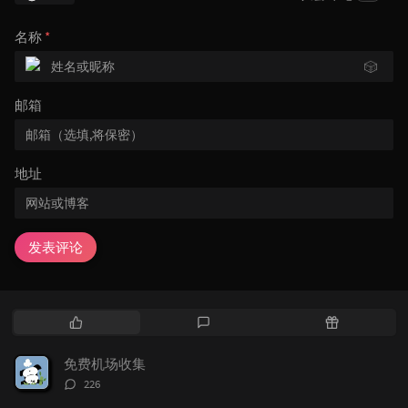
名称
*
🎲
邮箱
地址
发表评论
热
最
随
门
新
机
文
评
文
免费机场收集
章
论
章
评
226
论