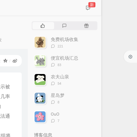
新
热
最
随
门
新
机
文
评
文
免费机场收集
发
章
论
章
评
221
论
数：
便宜机场汇总
：
评
83
论
数：
农夫山泉
评
54
显示被
论
数：
星岛梦
定几率
评
8
的
论
数：
OuO
无法通
评
7
论
数：
博客信息
群组将