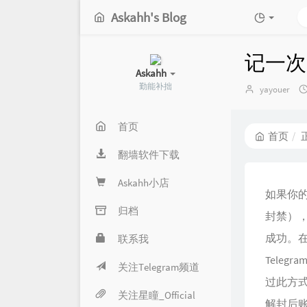
Askahh's Blog
记一次成
Askahh
勤能补拙
博
yayouer
主：
首页
首页
翻墙软件下载
Askahh小店
如果你的
归档
封禁）
成功。
联系我
Tele
关注Telegram频道
过此方
关注星瞳_Official
解封后