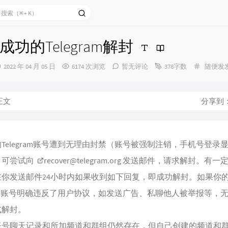
功的Telegram解封
发
分
2022 年 04 月 05 日
6174 次浏览
暂无评论
378字数
随便发
布
类：
时
间：
正文
分享到
Telegram账号遭到无理由封禁（账号被强制注销，手机号登录
，可尝试向
recover@telegram.org
发送邮件，请求解封。有一
在你发送邮件24小时内如果收到如下回复，即成功解封。如果你
gram账号明确违反了用户协议，如发送广告、私聊他人被举报等，
式解封。
账号聊天记录和所加频道和群组仍然存在，但自己创建的频道和