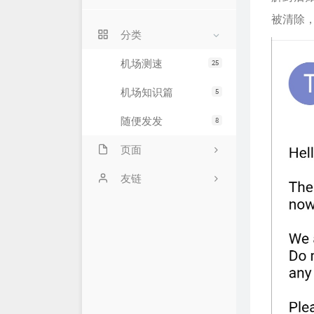
被清除
分类
机场测速
25
机场知识篇
5
随便发发
8
页面
777
友链
机场翻墙软件下载及教程
文章归档
关于