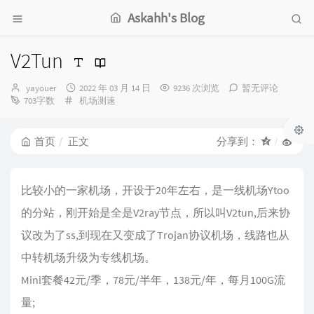
Askahh's Blog
V2Tun
博
发
yayouer
2022 年 03 月 14 日
9236 次浏览
暂无评论
主：
分
布
703字数
机场测速
类：
时
间：
首页
正文
分享到：
比较小的一家机场，开设于20年左右，是一线机场Ytoo
的分站，刚开始是全是V2ray节点，所以叫V2tun,后来协
议改为了ss,到现在又变成了Trojan协议机场，线路也从
中转机场升级为专线机场。
Mini套餐42元/季，78元/半年，138元/年，每月100G流
量;