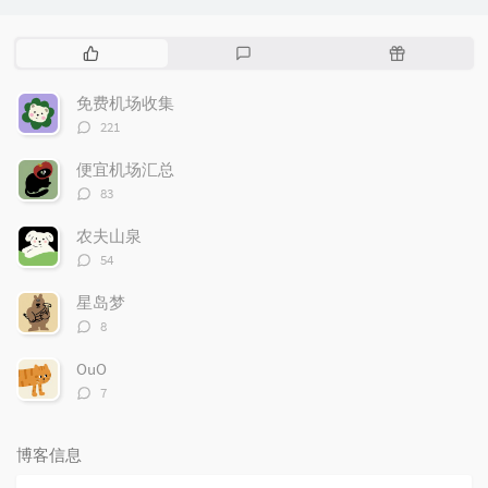
热
最
随
门
新
机
文
评
文
免费机场收集
章
论
章
评
221
论
数：
便宜机场汇总
评
83
论
数：
农夫山泉
评
54
论
数：
星岛梦
评
8
论
数：
OuO
评
7
论
数：
博客信息