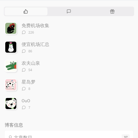
热
最
随
门
新
机
文
评
文
免费机场收集
章
论
章
评
226
论
数：
便宜机场汇总
评
86
论
数：
农夫山泉
评
54
论
数：
星岛梦
评
8
论
数：
OuO
评
7
论
数：
博客信息
文章数目
37