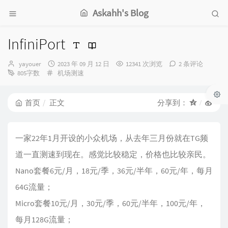
Askahh's Blog
InfiniPort
博
发
yayouer
2023 年 09 月 12 日
12341 次浏览
2 条评论
主：
分
布
805字数
机场测速
类：
时
间：
首页
正文
分享到：
一家22年1月开设的小众机场，从去年三月份就在TG频
道一直测速到现在。感觉比较稳定，价格也比较亲民。
Nano套餐6元/月，18元/季，36元/半年，60元/年，每月
64G流量；
Micro套餐10元/月，30元/季，60元/半年，100元/年，
每月128G流量；