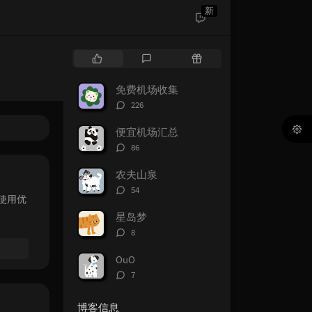
新
热
最
随
门
新
机
文
评
文
免费机场收集
章
论
章
评
226
论
数：
便宜机场汇总
评
86
论
数：
农夫山泉
评
54
可使用优
论
数：
星岛梦
评
8
论
数：
OuO
评
7
论
数：
博客信息