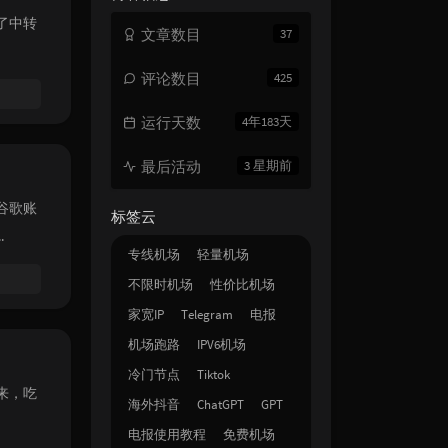
了中转
文章数目
37
评论数目
425
运行天数
4年183天
最后活动
3 星期前
谷歌账
标签云
.
专线机场
轻量机场
不限时机场
性价比机场
家宽IP
Telegram
电报
机场跑路
IPV6机场
冷门节点
Tiktok
来，吃
海外抖音
ChatGPT
GPT
电报使用教程
免费机场