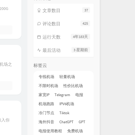
00G
文章数目
37
评论数目
425
运行天数
4年183天
最后活动
3 星期前
线机场之
标签云
专线机场
轻量机场
不限时机场
性价比机场
家宽IP
Telegram
电报
机场跑路
IPV6机场
冷门节点
Tiktok
加入你
海外抖音
ChatGPT
GPT
电报使用教程
免费机场