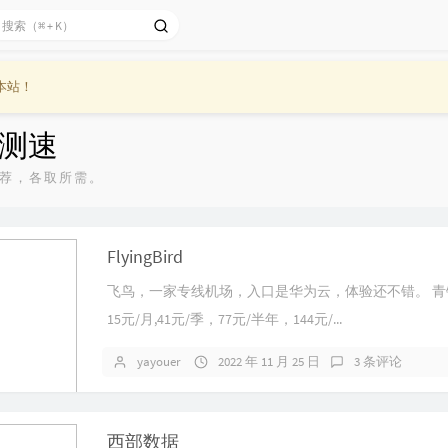
本站！
hh测速
荐，各取所需。
FlyingBird
飞鸟，一家专线机场，入口是华为云，体验还不错。 青
15元/月,41元/季，77元/半年，144元/...
yayouer
2022 年 11 月 25 日
3 条评论
西部数据