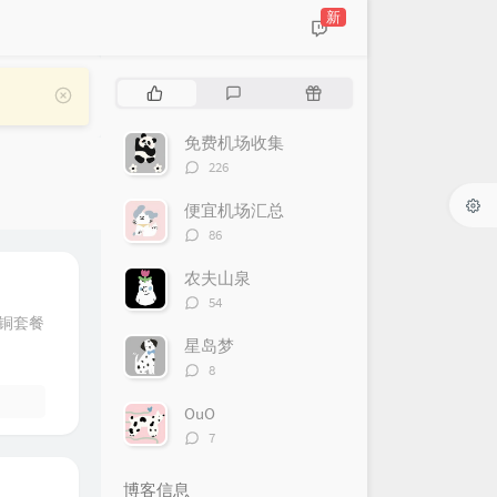
新
热
最
随
门
新
机
文
评
文
免费机场收集
章
论
章
评
226
论
数：
便宜机场汇总
评
86
论
数：
农夫山泉
评
54
论
铜套餐
数：
星岛梦
评
8
论
数：
OuO
评
7
论
数：
博客信息