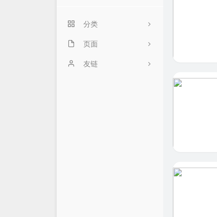
分类
页面
25
777
友链
5
机场翻墙软件下载及教程
8
文章归档
关于