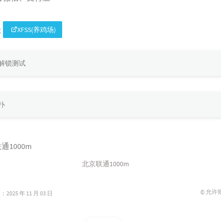
址
XFSS(养鸡场)
解锁测试
扑
北京联通1000m
© 允许
025 年 11 月 03 日