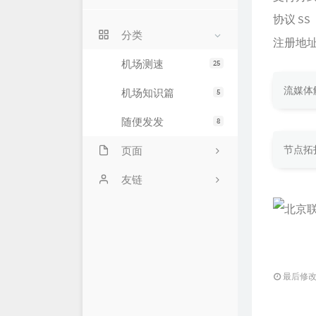
协议 SS
分类
注册地
机场测速
25
流媒体
机场知识篇
5
随便发发
8
节点拓
页面
777
友链
机场翻墙软件下载及教程
文章归档
关于
最后修改：2