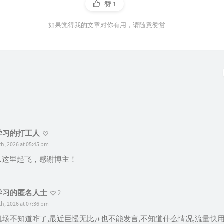
赞
1
如果觉得我的文章对你有用，请随意赞赏
学习的打工人
th, 2026 at 05:45 pm
年从这里起飞，感谢博主！
学习的匿名人士
2
th, 2026 at 07:36 pm
场不知道咋了,最近巨慢无比,✈️也不能发言,不知道什么情况,流量快