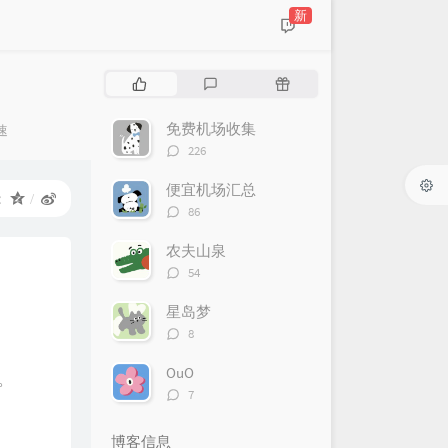
新
热
最
随
门
新
机
文
评
文
免费机场收集
速
章
论
章
评
226
论
数：
便宜机场汇总
：
评
86
论
数：
农夫山泉
评
54
论
数：
星岛梦
评
8
论
数：
OuO
量。
评
7
论
数：
博客信息