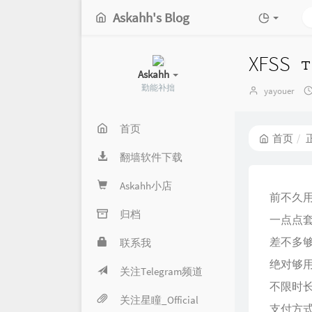
Askahh's Blog
XFSS
Askahh
勤能补拙
博
yayouer
主：
首页
首页
翻墙软件下载
Askahh小店
前不久
归档
一点点套
差不多够
联系我
绝对够用
关注Telegram频道
不限时长套
关注星瞳_Official
支付方式