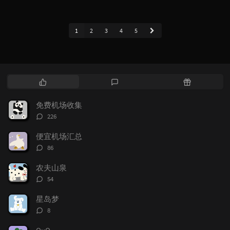
1
2
3
4
5
热
最
随
门
新
机
文
评
文
免费机场收集
章
论
章
评
226
论
数：
便宜机场汇总
评
86
论
数：
农夫山泉
评
54
论
数：
星岛梦
评
8
论
数：