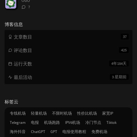
OuO
评
7
论
数：
博客信息
文章数目
37
评论数目
425
运行天数
4年184天
最后活动
3 星期前
标签云
专线机场
轻量机场
不限时机场
性价比机场
家宽IP
Telegram
电报
机场跑路
IPV6机场
冷门节点
Tiktok
海外抖音
ChatGPT
GPT
电报使用教程
免费机场