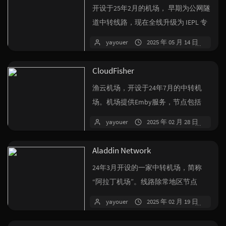
开设于25年2月的机场， 早期为公网隧
道中转线路，现在全线升级为 IEPL 专
线节点，节点常用五大地区为...
yayouer
2025 年 05 月 14 日
暂
CloudFisher
渔云机场，开设于24年7月的中转机
场。机场提供Emby服务，节点包括
IPV6节点，家宽节点以及众多冷门地...
yayouer
2025 年 02 月 28 日
7 
Aladdin Network
24年3月开设的一家中转机场，简称
“阿拉丁机场”。线路除常地区节点
外，还有许多冷门地区节点。此外，
yayouer
2025 年 02 月 19 日
3 
机场提...