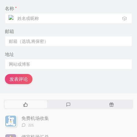
名称
*
🎲
邮箱
地址
发表评论
热
最
随
门
新
机
文
评
文
免费机场收集
章
论
章
评
221
论
数：
便宜机场汇总