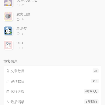
评
83
论
数：
农夫山泉
评
54
论
数：
星岛梦
评
8
论
数：
OuO
评
7
论
数：
博客信息
文章数目
37
评论数目
416
运行天数
4年181天
最后活动
3 星期前