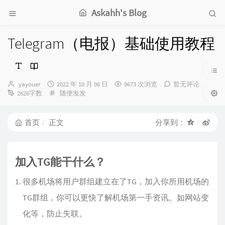
Askahh's Blog
Telegram（电报）基础使用教程
博
发
yayouer
2022 年 10 月 06 日
9673 次浏览
暂无评论
主：
布
分
2626字数
随便发发
时
类：
间：
首页
正文
分享到：
加入TG能干什么？
很多机场将用户群组建立在了TG，加入你所用机场的
TG群组，你可以更快了解机场第一手资讯。如网站变
化等，防止失联。