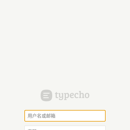
用
户
名
密